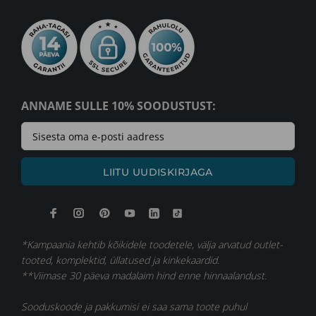
ANNAME SULLE 10% SOODUSTUST:
LIITU UUDISKIRJAGA
*Kampaania kehtib kõikidele toodetele, välja arvatud outlet-
tooted, komplektid, üllatused ja kinkekaardid.
**Viimase 30 päeva madalaim hind enne hinnaalandust.
Sooduskoode ja pakkumisi ei saa sama toote puhul