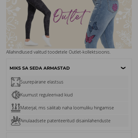
Allahindlused valitud toodetele Outlet-kollektsioonis.
MIKS SA SEDA ARMASTAD
Suurepärane elastsus
Kuumust reguleerivad kiud
Materjal, mis säilitab naha loomuliku hingamise
Ainulaadsete patenteeritud disainilahenduste