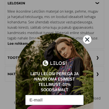
LELOSKIN
Meie ikooniline LeloSkin materjal on kerge, pehme, mugav
ja harjatud tekstuuriga, mis on loodud ideaalselt kehaga
kohanduma. See ühendab elastsuse vastupidavusega,
kuivab kiiresti, säilitab oma kuju ja pakub igapäevaseks
kandmiseks meeldivat tunnet. Materjali eriline struktuur
tagab nahale õrna puudutuse ja täieliku liikumisvabaduse.
Loe rohkem ➔
TOOTE HOOLDUSJUHISED
MATERJALI KOMPOSITSIOON
LIITU LELOSI PEREGA JA
NAUDI OMA ESIMEST
TELLIMUST -10%
SOODSAMALT
Lihtsad
TASUTA
Kiired ja turvalised
tagastused
kohaletoomine
maksed
tellimustel üle 80