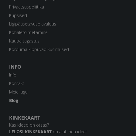
Privaatsuspoliitika
Küpsised
Ligipääsetavuse avaldus
Kohaletoimetamine
Kauba tagastus
Korduma kippuvad küsimused
INFO
Info
Kontakt
Meie lugu
Blog
KINKEKAART
Kas ideed on otsas?
LELOSI KINKEKAART
on alati hea idee!