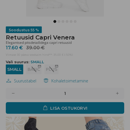
Soodustus
55 %
Retuusid Capri Venera
Elegantsed pitsdetailidega capri retuusid
17.60 €
39.00 €
Viimase 30 päeva soodsaim hind**: 35.00 € (-50%)
Vali suurus:
SMALL
SMALL
BASIC
PLUS
Suurustabel
Kohaletoimetamine
LISA OSTUKORVI