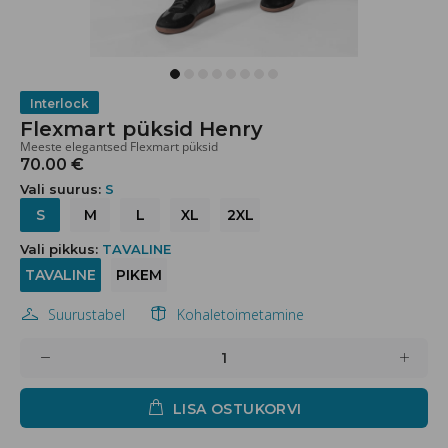
Interlock
Flexmart püksid Henry
Meeste elegantsed Flexmart püksid
70.00 €
Vali suurus:
S
S
M
L
XL
2XL
Vali pikkus:
TAVALINE
TAVALINE
PIKEM
Suurustabel
Kohaletoimetamine
LISA OSTUKORVI