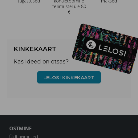
tagastused
kohaletoomine
maksed
tellimustel üle 80
€
KINKEKAART
Kas ideed on otsas?
LELOSI KINKEKAART
OSTMINE
Üldtingimused