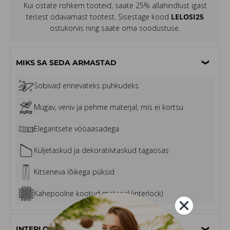
Kui ostate rohkem tooteid, saate 25% allahindlust igast
teisest odavamast tootest. Sisestage kood
LELOSI25
ostukorvis ning saate oma soodustuse.
MIKS SA SEDA ARMASTAD
Sobivad erinevateks puhkudeks
Mugav, veniv ja pehme materjal, mis ei kortsu
Elegantsete vööaasadega
Küljetaskud ja dekoratiivtaskud tagaosas
Kitseneva lõikega püksid
Kahepoolne kootud materjal (interlock)
INTERLOCK