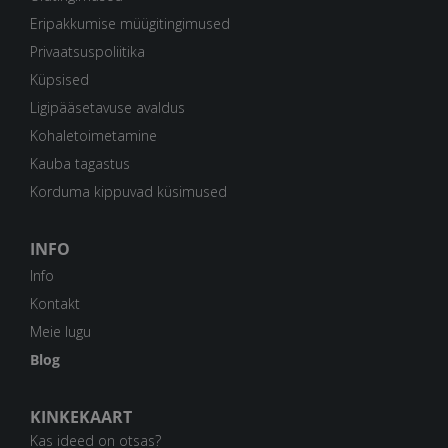
Eripakkumise müügitingimused
Privaatsuspoliitika
Küpsised
Ligipääsetavuse avaldus
Kohaletoimetamine
Kauba tagastus
Korduma kippuvad küsimused
INFO
Info
Kontakt
Meie lugu
Blog
KINKEKAART
Kas ideed on otsas?