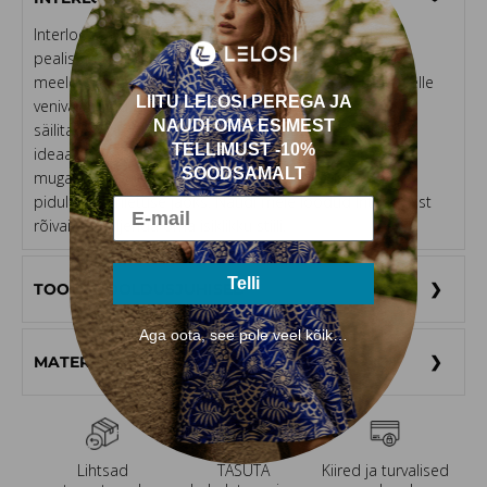
Interlock on populaarne kahekordse koe ja sileda
pealispinnaga materjal, mis tundub nahale pehme ja
meeldiv. Selle spetsiaalne kudumismeetod muudab selle
LIITU LELOSI PEREGA JA
venivaks, kuid vastupidavaks, võimaldades rõivastel
NAUDI OMA ESIMEST
säilitada oma kuju ja elegantse välimuse. See sobib
TELLIMUST -10%
ideaalselt rõivastele, mis ühendavad endas igapäevase
SOODSAMALT
mugavuse ja elegantsi, sobides nii vabaaja kui ka
pidulikuma riietuse jaoks. Naudi meie loodud Interlockist
rõivaid ja väljenda oma isiklikku stiili.
Telli
TOOTE HOOLDUSJUHISED
Aga oota, see pole veel kõik…
MATERJALI KOMPOSITSIOON
Lihtsad
TASUTA
Kiired ja turvalised