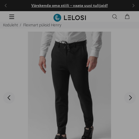
I25
.
Värskenda oma stiili – vaata uusi tulijaid!
-25
Koduleht
Flexmart püksid Henry