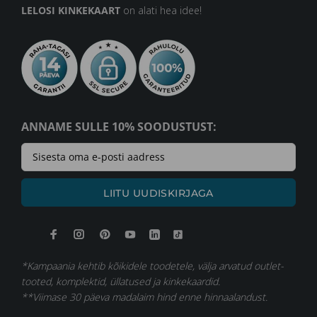
LELOSI KINKEKAART
on alati hea idee!
ANNAME SULLE 10% SOODUSTUST:
LIITU UUDISKIRJAGA
*Kampaania kehtib kõikidele toodetele, välja arvatud outlet-
tooted, komplektid, üllatused ja kinkekaardid.
**Viimase 30 päeva madalaim hind enne hinnaalandust.