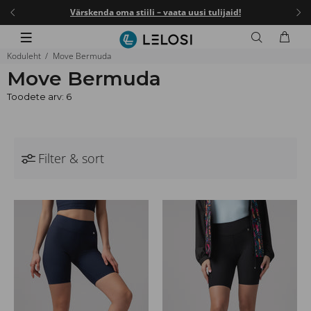
I25
.
Värskenda oma stiili – vaata uusi tulijaid!
-25%
Koduleht
Move Bermuda
Move Bermuda
Toodete arv: 6
Filter & sort