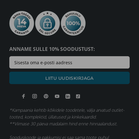
ANNAME SULLE 10% SOODUSTUST:
LIITU UUDISKIRJAGA
*Kampaania kehtib kõikidele toodetele, välja arvatud outlet-
tooted, komplektid, üllatused ja kinkekaardid.
**Viimase 30 päeva madalaim hind enne hinnaalandust.
Sooduskoode ja pakkumisi ei saa sama toote puhul