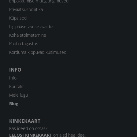
Eripakkumise müügitingimused
Privaatsuspoliitika
Küpsised
Ligipääsetavuse avaldus
Kohaletoimetamine
Kauba tagastus
Korduma kippuvad küsimused
INFO
Info
Kontakt
Meie lugu
Blog
KINKEKAART
Kas ideed on otsas?
LELOSI KINKEKAART
on alati hea idee!