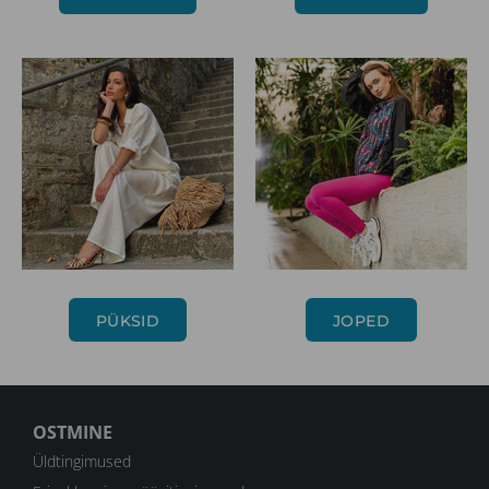
PÜKSID
JOPED
OSTMINE
Üldtingimused