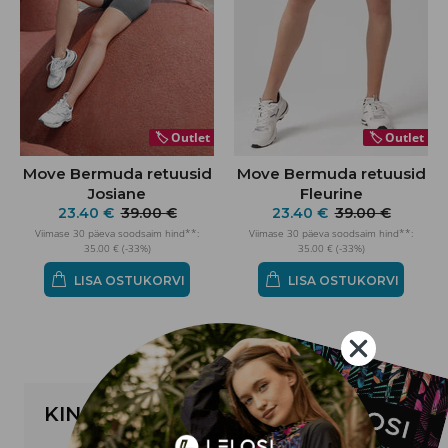
🏷️
Outlet
🏷️
Outlet
Move Bermuda retuusid
Move Bermuda retuusid
Josiane
Fleurine
23.40 €
39.00 €
23.40 €
39.00 €
Viimase 30 päeva soodsaim hind**:
Viimase 30 päeva soodsaim hind**:
35.00 € (-33%)
35.00 € (-33%)
LISA OSTUKORVI
LISA OSTUKORVI
KINKEKAART