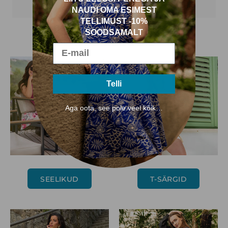
NAUDI OMA ESIMEST
TELLIMUST -10%
SOODSAMALT
UUS LELOSIS
Telli
Aga oota, see pole veel kõik…
SEELIKUD
T-SÄRGID