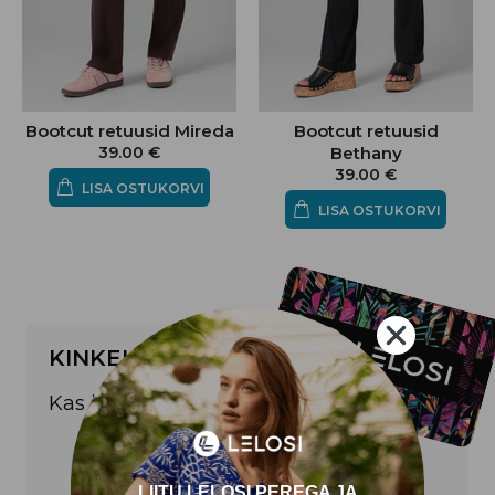
Bootcut retuusid Mireda
Bootcut retuusid
39.00 €
Bethany
39.00 €
LISA OSTUKORVI
LISA OSTUKORVI
KINKEKAART
Kas ideed on otsas?
LELOSI KINKEKAART
LIITU LELOSI PEREGA JA