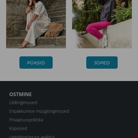
PÜKSID
JOPED
OSTMINE
Üldtingimused
Eripakkumise müügitingimused
Privaatsuspoliitika
Küpsised
Ligipääsetavuse avaldus