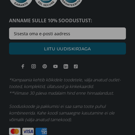
ANNAME SULLE 10% SOODUSTUST:
LIITU UUDISKIRJAGA
*Kampaania kehtib kõikidele toodetele, välja arvatud outlet-
tooted, komplektid, üllatused ja kinkekaardid.
**Viimase 30 päeva madalaim hind enne hinnaalandust.
Sooduskoode ja pakkumisi ei saa sama toote puhul
kombineerida. Kahe koodi samaaegne kasutamine ei ole
võimalik (välja arvatud tarnekood).