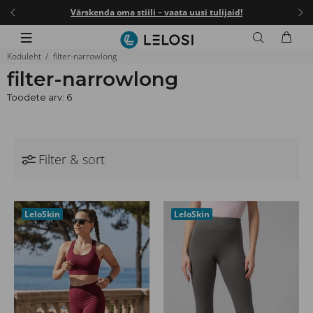
I25
.
Värskenda oma stiili – vaata uusi tulijaid!
-25%
Koduleht
filter-narrowlong
filter-narrowlong
Toodete arv: 6
Filter & sort
LeloSkin
LeloSkin