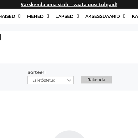
Värskenda oma stiili – vaata uusi tulijaid!
NAISED
MEHED
LAPSED
AKSESSUAARID
KA
d
Sorteeri
Rakenda
Esiletõstetud