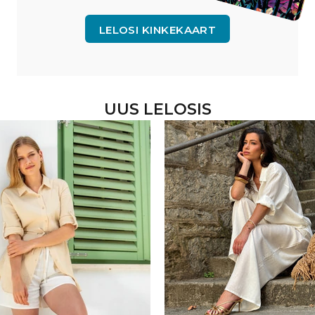
LELOSI KINKEKAART
LIITU LELOSI PEREGA
UUS LELOSIS
TELLIMUST
-10% SOO
REG
Aga oota, see pole veel kõi