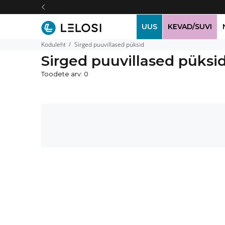
UUS
KEVAD/SUVI
Koduleht
Sirged puuvillased püksid
Sirged puuvillased püksi
Toodete arv: 0