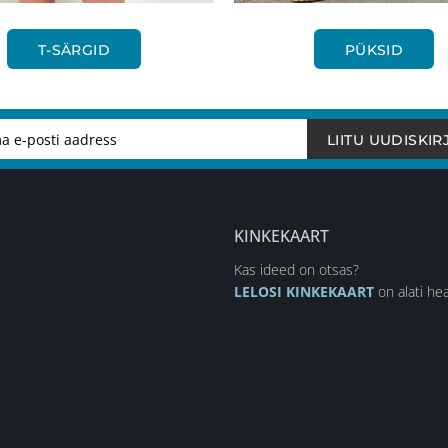
T-SÄRGID
PÜKSID
LIITU UUDISKIR
KINKEKAART
Kas ideed on otsas?
LELOSI KINKEKAART
on alati hea