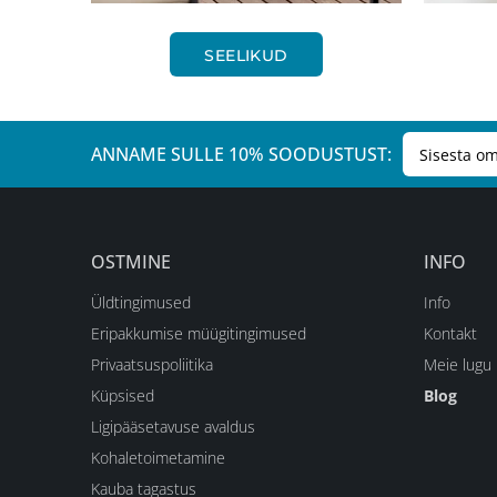
SEELIKUD
ANNAME SULLE 10% SOODUSTUST:
OSTMINE
INFO
Üldtingimused
Info
Eripakkumise müügitingimused
Kontakt
Privaatsuspoliitika
Meie lugu
Küpsised
Blog
Ligipääsetavuse avaldus
Kohaletoimetamine
Kauba tagastus