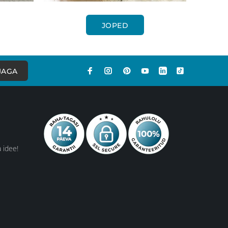
JOPED
JAGA
 idee!