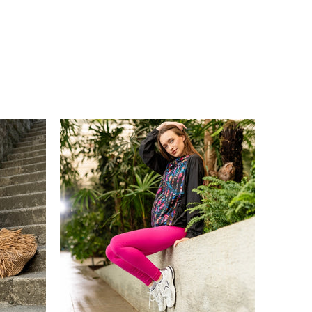
 JA NAUDI OMA ESIMEST
DSAMALT
ISTREERI
k…