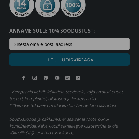
ANNAME SULLE 10% SOODUSTUST:
LIITU UUDISKIRJAGA
*Kampaania kehtib kõikidele toodetele, välja arvatud outlet-
tooted, komplektid, üllatused ja kinkekaardid.
**Viimase 30 päeva madalaim hind enne hinnaalandust.
Sooduskoode ja pakkumisi ei saa sama toote puhul
kombineerida. Kahe koodi samaaegne kasutamine ei ole
võimalik (välja arvatud tarnekood).