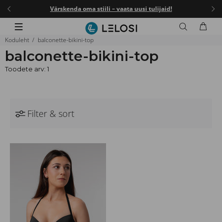
I25
.
Värskenda oma stiili – vaata uusi tulijaid!
-25%
Koduleht
balconette-bikini-top
balconette-bikini-top
Toodete arv: 1
Filter & sort