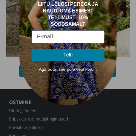
LIITU LELOSI PEREGA JA
NAUDI OMA ESIMEST
TELLIMUST -10%
SOODSAMALT
Telli
Aga oota, see pole veel kõik…
PÜKSID
JOPED
OSTMINE
Üldtingimused
Eripakkumise müügitingimused
Privaatsuspoliitika
Küpsised